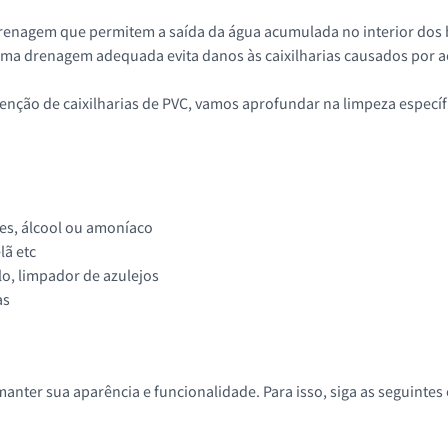
renagem que permitem a saída da água acumulada no interior dos ba
. Uma drenagem adequada evita danos às caixilharias causados por 
ção de caixilharias de PVC, vamos aprofundar na limpeza específic
es, álcool ou amoníaco
lã etc
o, limpador de azulejos
as
anter sua aparência e funcionalidade. Para isso, siga as seguintes