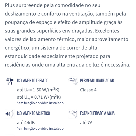
Plus surpreende pela comodidade no seu
deslizamento e conforto na ventilação, também pela
poupança de espaço e efeito de amplitude graça às
suas grandes superfícies envidraçadas. Excelentes
valores de isolamento térmico, maior aproveitamento
energético, um sistema de correr de alta
estanquicidade especialmente projetado para
residências onde uma alta entrada de luz é necessária.
Isolamento Térmico
Permeabilidade ao ar
2
até U
= 1,50 W/(m
K)
Classe 4
f
2
até U
= 0,71 W/(m
K)
w
*em função do vidro instalado
Isolamento Acústico
Estanqueidade à água
até 44dB
até 7A
*em função do vidro instalado